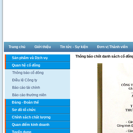
Trang chủ
Giới thiệu
Tin tức - Sự kiện
Đơn vị Thành viên
Thông báo chốt danh sách cổ đôn
Sản phẩm và Dịch vụ
Quan hệ cổ đông
Thông báo cổ đông
Điều lệ Công ty
Báo cáo tài chính
Báo cáo thường niên
Đảng - Đoàn thể
Sơ đồ tổ chức
Chính sách chất lượng
Quan điểm kinh doanh
Tuyển dụng