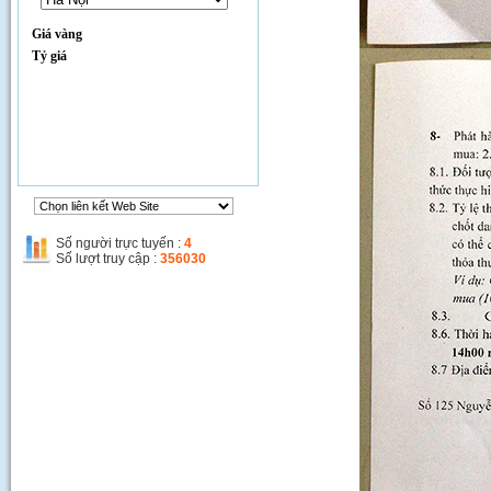
Giá vàng
Tỷ giá
Thi công đường Phạm Hùng
Số người trực tuyến :
4
Số lượt truy cập :
356030