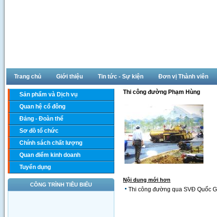
Trang chủ
Giới thiệu
Tin tức - Sự kiện
Đơn vị Thành viên
Thi công đường Phạm Hùng
Sản phẩm và Dịch vụ
Quan hệ cổ đông
Đảng - Đoàn thể
Sơ đồ tổ chức
Chính sách chất lượng
Quan điểm kinh doanh
Tuyển dụng
Nội dung mới hơn
CÔNG TRÌNH TIÊU BIỂU
Thi công đường qua SVĐ Quốc G